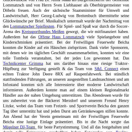
Lommatzsch und von Herrn Sven Liebhauser als Oberbürgermeister von
Döbeln freuen. Auch der sächsische Staatsminister für Umwelt und
Landwirtschaft, Herr Georg-Ludwig von Breitenbuch übermittelte seine
Glückwünsche per Brief. Musikalisch untermalt wurde der Nachmittag von
den
Lommatzscher Spielleuten
. Für Spiel- und Spaß war durch die Soccer-
Arena des
Kreissportbundes Meißen
gesorgt, die wir mitfinanziert haben.
Außerdem hat das
Offene Haus Lommatzsch
viele Spielangebote und
Kinderschminken präsentiert. Bei der Freiwilligen Feuerwehr Beicha
konnten die Kinder auf ein Häuschen zielspritzen. Dank vieler Sponsoren,
mit denen wir im täglichen Geschäft zusammenarbeiten, konnten wir eine
tolle Tombola veranstalten, bei der jedes Los gewonnen hat. Das
Technikcenter Grimma
hat uns darüber hinaus eine riesige Traktor-
Hüpfburg zur Verfügung gestellt & das Team von
S&L Connect
einen
echten Traktor John Deere 8RX auf Raupenfahrwerk. Bei stündlich
stattfindenden Führungen, an unseren ausgestellten Landmaschinen und am
Infostand konnten sich alle Interessierte über moderne Landwirtschaft
informieren. Außerdem konnte man auf einem kleinen Regionalmarkt
Händler aus der nahen Umgebung unterstützen. Das Abendessen wurde für
uns zubereitet von der Bäckerei Merzdorf und unserem Freund Henry
Litzke, wobei das Team vom Freizeit- und Sportverein Beicha den ganzen
Tag über unterstütz hat und jeden Durst am Getränkewagen stillen konnte.
Am Abend hat der Verein gemeinsam mit der Freiwilligen Feuerwehr
Beicha eine lustige Einlage präsentiert. Bis in die Nacht sorgte das
Mügelner DJ-Team
für beste Partystimmung. Und all das festgehalten und