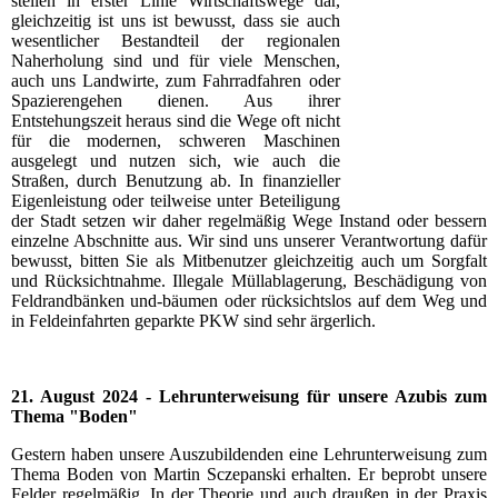
stellen in erster Linie Wirtschaftswege dar,
gleichzeitig ist uns ist bewusst, dass sie auch
wesentlicher Bestandteil der regionalen
Naherholung sind und für viele Menschen,
auch uns Landwirte, zum Fahrradfahren oder
Spazierengehen dienen. Aus ihrer
Entstehungszeit heraus sind die Wege oft nicht
für die modernen, schweren Maschinen
ausgelegt und nutzen sich, wie auch die
Straßen, durch Benutzung ab. In finanzieller
Eigenleistung oder teilweise unter Beteiligung
der Stadt setzen wir daher regelmäßig Wege Instand oder bessern
einzelne Abschnitte aus. Wir sind uns unserer Verantwortung dafür
bewusst, bitten Sie als Mitbenutzer gleichzeitig auch um Sorgfalt
und Rücksichtnahme. Illegale Müllablagerung, Beschädigung von
Feldrandbänken und-bäumen oder rücksichtslos auf dem Weg und
in Feldeinfahrten geparkte PKW sind sehr ärgerlich.
21. August 2024 - Lehrunterweisung für unsere Azubis zum
Thema "Boden"
Gestern haben unsere Auszubildenden eine Lehrunterweisung zum
Thema Boden von Martin Sczepanski erhalten. Er beprobt unsere
Felder regelmäßig. In der Theorie und auch draußen in der Praxis