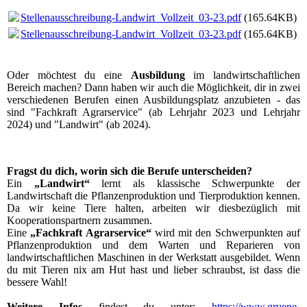
Stellenausschreibung-Landwirt_Vollzeit_03-23.pdf
(165.64KB)
Stellenausschreibung-Landwirt_Vollzeit_03-23.pdf
(165.64KB)
Oder möchtest du eine
Ausbildung
im landwirtschaftlichen
Bereich machen? Dann haben wir auch die Möglichkeit, dir in zwei
verschiedenen Berufen einen Ausbildungsplatz anzubieten - das
sind "Fachkraft Agrarservice" (ab Lehrjahr 2023 und Lehrjahr
2024) und "Landwirt" (ab 2024).
Fragst du dich, worin sich die Berufe unterscheiden?
Ein
„Landwirt“
lernt als klassische Schwerpunkte der
Landwirtschaft die Pflanzenproduktion und Tierproduktion kennen.
Da wir keine Tiere halten, arbeiten wir diesbezüglich mit
Kooperationspartnern zusammen.
Eine
„Fachkraft Agrarservice“
wird mit den Schwerpunkten auf
Pflanzenproduktion und dem Warten und Reparieren von
landwirtschaftlichen Maschinen in der Werkstatt ausgebildet. Wenn
du mit Tieren nix am Hut hast und lieber schraubst, ist dass die
bessere Wahl!
Weitere Infos
findest du unter:
https://www.gruene-