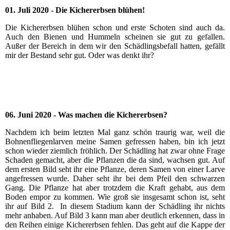
01. Juli 2020 - Die Kichererbsen blühen!
Die Kichererbsen
blühen schon und erste Schoten sind auch da.
Auch den Bienen
und Hummeln scheinen sie
gut zu gefallen.
Außer der Bereich in dem wir den Schädlingsbefall hatten, gefällt
mir der Bestand sehr gut. Oder was denkt ihr?
Kichererbsenblüte 2020
Kichererbsenschotenansatz 2020
06. Juni 2020 - Was machen die Kichererbsen?
Nachdem ich beim letzten Mal ganz schön traurig
war, weil die
Bohnenfliegenlarven meine Samen gefressen haben, bin ich jetzt
schon wieder ziemlich fröhlich.
Der Schädling
hat zwar ohne Frage
Schaden
gemacht, aber die Pflanzen
die da sind, wachsen gut. Auf
dem ersten Bild seht ihr eine Pflanze, deren Samen
von einer Larve
angefressen wurde. Daher seht ihr bei dem Pfeil den schwarzen
Gang. Die Pflanze hat aber trotzdem die Kraft
gehabt, aus dem
Boden
empor zu kommen. Wie groß sie insgesamt schon ist, seht
ihr auf Bild 2. In diesem Stadium kann der Schädling ihr nichts
mehr anhaben. Auf Bild 3 kann man aber deutlich erkennen, dass in
den Reihen einige Kichererbsen fehlen.
Das geht auf die Kappe der