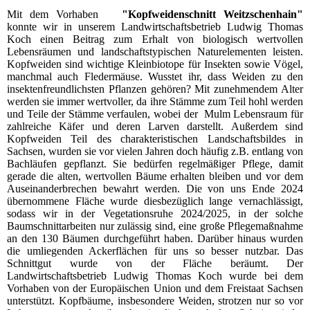
Mit dem Vorhaben
"Kopfweidenschnitt Weitzschenhain"
konnte wir in unserem Landwirtschaftsbetrieb Ludwig Thomas
Koch einen Beitrag zum Erhalt von biologisch wertvollen
Lebensräumen und landschaftstypischen Naturelementen leisten.
Kopfweiden sind wichtige Kleinbiotope für Insekten sowie Vögel,
manchmal auch Fledermäuse. Wusstet ihr, dass Weiden zu den
insektenfreundlichsten Pflanzen gehören? Mit zunehmendem Alter
werden sie immer wertvoller, da ihre Stämme zum Teil hohl werden
und Teile der Stämme verfaulen, wobei der Mulm Lebensraum für
zahlreiche Käfer und deren Larven darstellt. Außerdem sind
Kopfweiden Teil des charakteristischen Landschaftsbildes in
Sachsen, wurden sie vor vielen Jahren doch häufig z.B. entlang von
Bachläufen gepflanzt. Sie bedürfen regelmäßiger Pflege, damit
gerade die alten, wertvollen Bäume erhalten bleiben und vor dem
Auseinanderbrechen bewahrt werden. Die von uns Ende 2024
übernommene Fläche wurde diesbezüglich lange vernachlässigt,
sodass wir in der Vegetationsruhe 2024/2025, in der solche
Baumschnittarbeiten nur zulässig sind, eine große Pflegemaßnahme
an den 130 Bäumen durchgeführt haben. Darüber hinaus wurden
die umliegenden Ackerflächen für uns so besser nutzbar. Das
Schnittgut wurde von der Fläche beräumt. Der
Landwirtschaftsbetrieb Ludwig Thomas Koch wurde bei dem
Vorhaben von der Europäischen Union und dem Freistaat Sachsen
unterstützt. Kopfbäume, insbesondere Weiden, strotzen nur so vor