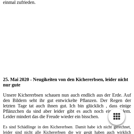
einmal zufrieden.
#wirsindzucker
zufrieden
gleichmäßig große Rüben
später aufgelaufene, kleinere Rüben aufgrund der Trockenheit
Größenvergleich
25. Mai 2020 - Neugikeiten von den Kichererbsen, leider nicht
nur gute
Unsere Kichererbsen s
chauen nun auch endlich aus der Erde.
Auf
den Bildern seht ihr gut entwickelte Pflanzen.
Der Regen
der
letzten Tage tat auch ihnen gut.
Ich bin glücklich
, dass einige
Pflänzchen da sind
aber leider
gibt es auch noch ein Problem.
Leider mindert das die Freude
wieder ein bisschen.
Es sind Schädlinge in den Kichererbsen.
Damit habe ich nicht gerechnet,
leider sind nicht alle Kichererbsen
die wir gesät haben auch wirklich