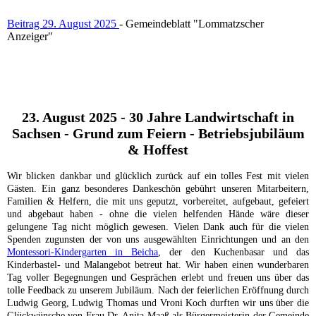
Beitrag 29. August 2025
- Gemeindeblatt "Lommatzscher
Anzeiger"
23. August 2025 -
30 Jahre Landwirtschaft in
Sachsen - Grund zum Feiern - Betriebsjubiläum
& Hoffest
Wir blicken dankbar und glücklich zurück auf ein tolles Fest mit vielen
Gästen. Ein ganz besonderes Dankeschön gebührt unseren Mitarbeitern,
Familien & Helfern, die mit uns geputzt, vorbereitet, aufgebaut, gefeiert
und abgebaut haben - ohne die vielen helfenden Hände wäre dieser
gelungene Tag nicht möglich gewesen. Vielen Dank auch für die vielen
Spenden zugunsten der von uns ausgewählten Einrichtungen und an den
Montessori-Kindergarten in Beicha
, der den Kuchenbasar und das
Kinderbastel- und Malangebot betreut hat. Wir haben einen wunderbaren
Tag voller Begegnungen und Gesprächen erlebt und freuen uns über das
tolle Feedback zu unserem Jubiläum. Nach der feierlichen Eröffnung durch
Ludwig Georg, Ludwig Thomas und Vroni Koch durften wir uns über die
Glückwünsche von Frau Dr. Anita Maaß als Bürgermeisterin der Gemeinde