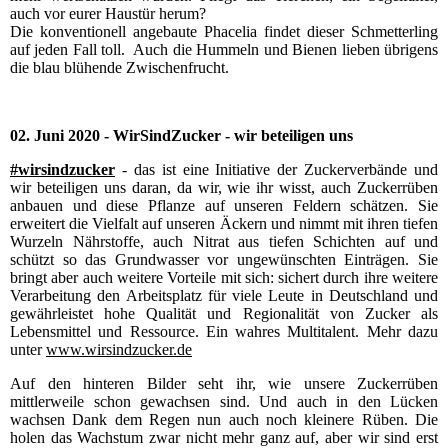
auch vor eurer Haustür herum?
Die konventionell angebaute Phacelia findet dieser Schmetterling
auf jeden Fall toll. Auch die Hummeln und Bienen lieben übrigens
die blau blühende Zwischenfrucht.
02. Juni 2020 - WirSindZucker - wir beteiligen uns
#wirsindzucker
- das ist eine Initiative der Zuckerverbände und
wir beteiligen uns daran, da wir, wie ihr wisst, auch Zuckerrüben
anbauen und diese Pflanze auf unseren Feldern schätzen. Sie
erweitert die Vielfalt auf unseren Äckern und nimmt mit ihren tiefen
Wurzeln Nährstoffe, auch Nitrat aus tiefen Schichten auf und
schützt so das Gr
undwasser
vor ungewünschten Einträgen. Sie
bringt aber auch weitere Vorteile mit sich: sichert durch ihre weitere
Verarbeitung den Arbeitsplatz für viele Leute in Deutschland und
gewährleistet hohe Qualität und Regionalität von Zucker als
Lebensmittel und Ressource. Ein wahres Multitalent. Mehr dazu
unter
www.wirsindzucker.de
Auf den hinteren Bilder seht ihr, wie unsere Zuckerrüben
mittlerweile schon gewachsen sind. Und auch in den Lücken
wachsen Dank dem Regen nun auch noch kleinere Rüben. Die
holen das Wachstum zwar nicht mehr ganz auf, aber wir sind erst